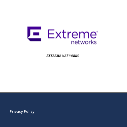
EXTREME NETWORKS Ireland Ops Limited
Rineanna House Suites 8 & 9, V14 CA36 Shannon, Irlandia
Tel.: +353 (0)61 472 022
e-mail: mlaskows@extremenetworks.com
EXTREME NETWORKS
Privacy Policy