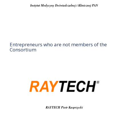
e-mail: hkozlowska@imdik.pan.pl
Instytut Medycyny Doświadczalnej i Klinicznej PAN
Entrepreneurs who are not members of the
Consortium
RAYTECH Piotr Kasprzycki
Ul. Wyżynna 8H, 30-617 Kraków
Tel.: 12 26 80 109
e-mail: info@raytech.pl
RAYTECH Piotr Kasprzycki