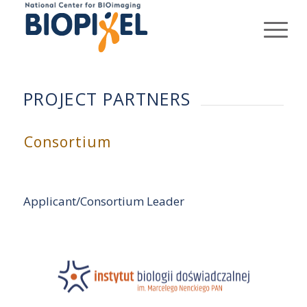
PROJECT PARTNERS
Consortium
Applicant/Consortium Leader
Instytut Biologii Doświadczalnej im. Marcelego
Nenckiego PAN
Ul. Ludwika Pasteura 3, 02-093 Warszawa
OSOBA WYZNACZONA DO KONTAKTU:
Mgr Izabela Dolińska - Kierownik Działu Współpracy
Międzynarodowej i Zarządzania Projektami