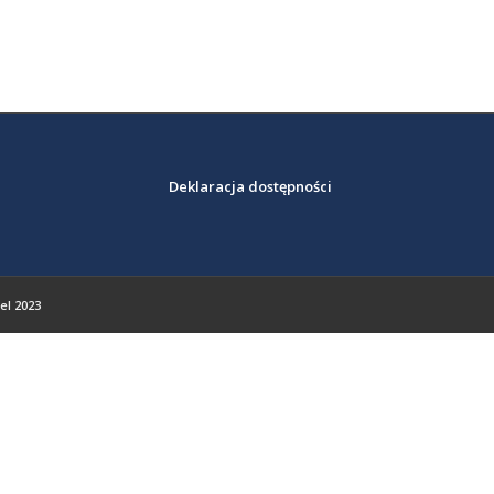
oratorium
azowania
ogicznego i
dycznego za
cą Technik
Deklaracja dostępności
rzepustowych
el 2023