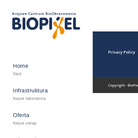
Lab
Obr
Biol
biome
pomo
Privacy Policy
Wysokop
Home
Start
Copyright - BioPix
Infrastruktura
Nasze laboratoria
Oferta
Nasze usługi